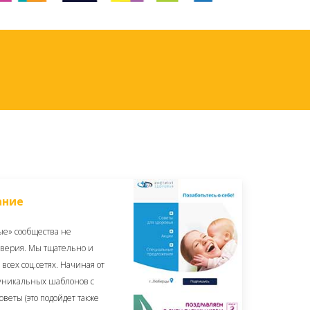
ание
ые» сообщества не
оверия. Мы тщательно и
всех соц.сетях. Начиная от
 уникальных шаблонов с
оветы (это подойдет также