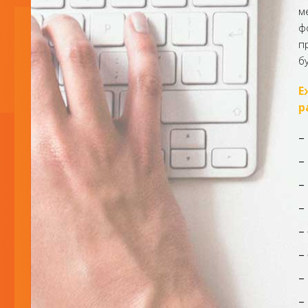
м
ф
п
б
Е
р
–
–
–
–
–
–
–
–