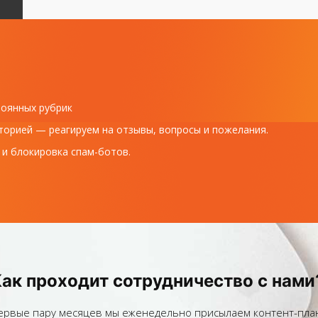
тоянных рубрик
торией — реагируем на отзывы, вопросы и пожелания.
 и блокировка спам-ботов.
ак проходит сотрудничество с нами
ервые пару месяцев мы еженедельно присылаем контент-план 