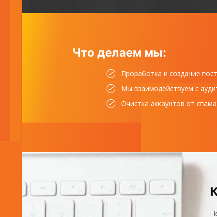
Что делаем мы:
Проработка и создание пос
Мы взаимодействуем с ауди
Очистка аккаунтов от спама
К
П