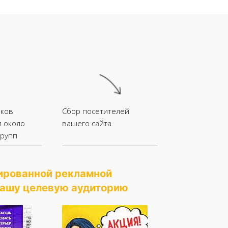
иков
Сбор посетителей
и около
вашего сайта
групп
тированной рекламной
вашу целевую аудиторию