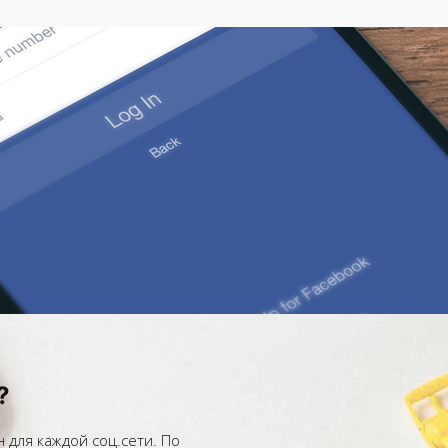
?
для каждой соц.сети. По