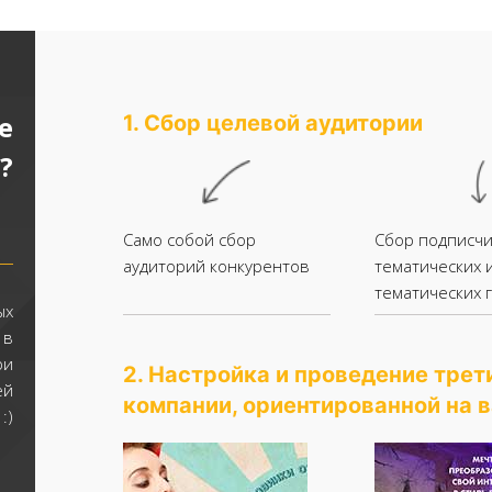
е
1. Сбор целевой аудитории
?
Само собой сбор
Сбор подписч
аудиторий конкурентов
тематических 
тематических 
ых
 в
ри
2. Настройка и проведение тре
ей
компании, ориентированной на 
:)