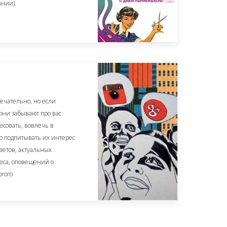
ании).
ечательно, но если
они забывают про вас.
совать, вовлечь в
мо подпитывать их интерес
ветов, актуальных
еса, оповещений о
огого