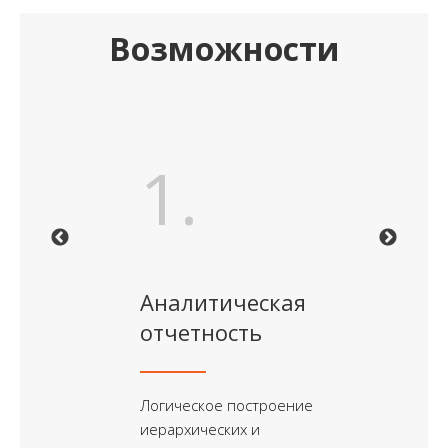
Возможности
.
1.
2.
Previous
Ne
ое
Аналитическая
Бизнес
трирование
отчетность
Организац
операциями,
Логическое построение
позволяю
емыми всеми
иерархических и