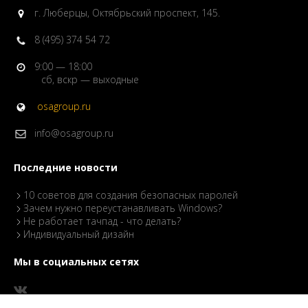
г. Люберцы, Октябрьский проспект, 145.
8 (495) 374 54 72
9:00 — 18:00
сб, вскр — выходные
osagroup.ru
info@osagroup.ru
Последние новости
10 советов для создания безопасных паролей
Зачем нужно переустанавливать Windows?
Не работает тачпад - что делать?
Индивидуальный дизайн
Мы в социальных сетях