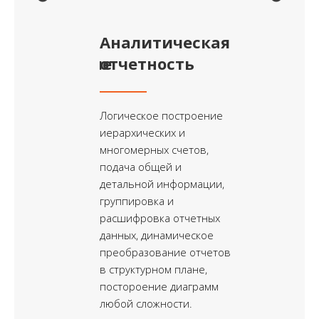
ное
Аналитическая
Бизне
стрирование
отчетность
Организац
операциями,
Логическое построение
позволяю
емыми всеми
иерархических и
стандартн
ями системы
многомерных счетов,
работы пр
а их
подача общей и
затем на 
детальной информации,
внесенных
аны
группировка и
формирова
обновления
расшифровка отчетных
каждого с
 оффлайн и
данных, динамическое
текущий м
нет.
преобразование отчетов
в структурном плане,
постороение диаграмм
любой сложности.